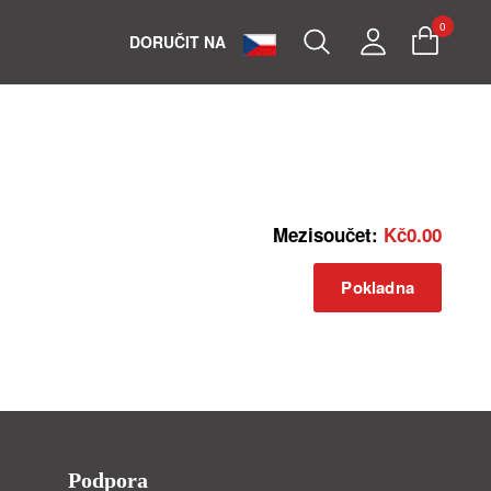
0
Search
My
DORUČIT NA
Account
Mezisoučet:
Kč0.00
Pokladna
Podpora