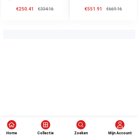
scherm
scherm
€250.41
€334.16
€551.91
€669.16
Home
Collectie
Zoeken
Mijn Account