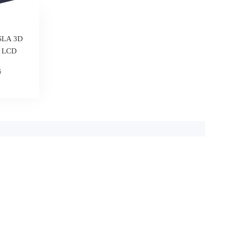
 SLA 3D
m LCD
6