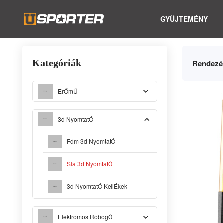
GYŰJTEMÉNY
Kategóriák
Rendezé
ErŐmŰ
3d NyomtatÓ
Fdm 3d NyomtatÓ
Sla 3d NyomtatÓ
3d NyomtatÓ KellÉkek
Elektromos RobogÓ