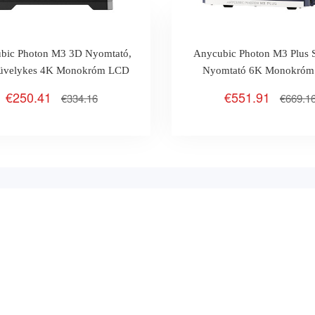
bic Photon M3 3D Nyomtató,
Anycubic Photon M3 Plus
Hüvelykes 4K Monokróm LCD
Nyomtató 6K Monokró
Kijelzővel
Kijelző
€250.41
€551.91
€334.16
€669.1