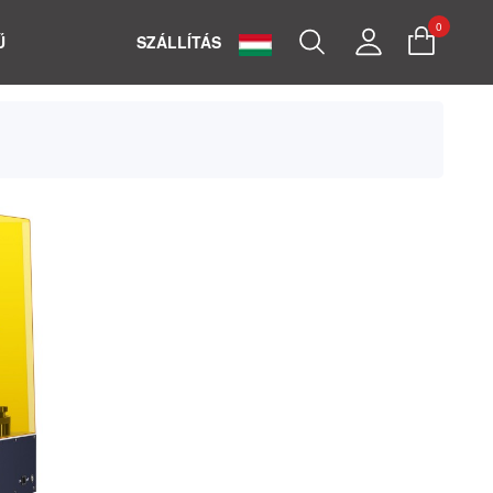
0
Search
My
Ű
SZÁLLÍTÁS
Account