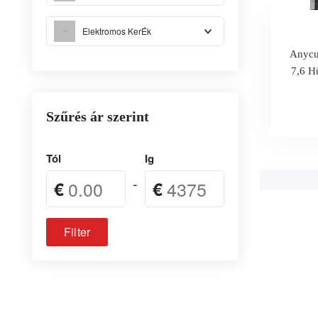
Elektromos KerÉk
Anycu
7,6 
Szűrés ár szerint
Tól
Ig
-
€
€
Filter