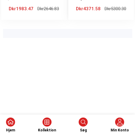
skærm
skærm
Dkr1983.47
Dkr2646.83
Dkr4371.58
Dkr5300.30
Hjem
Kollektion
Søg
Min Konto