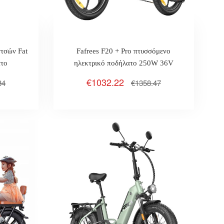
ντσών Fat
Fafrees F20 + Pro πτυσσόμενο
ατο
ηλεκτρικό ποδήλατο 250W 36V
22.5Ah 20 * 3.0 ιντσών ελαστικά Max
€1032.22
84
€1358.47
25km / H 100km