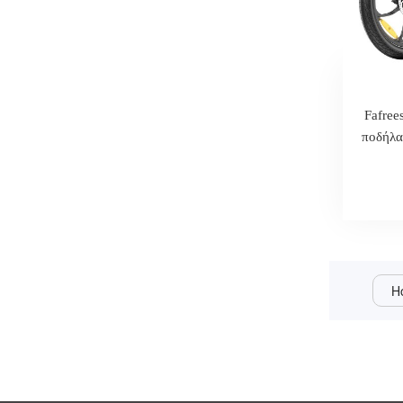
Fafree
ποδήλα
ελασ
H