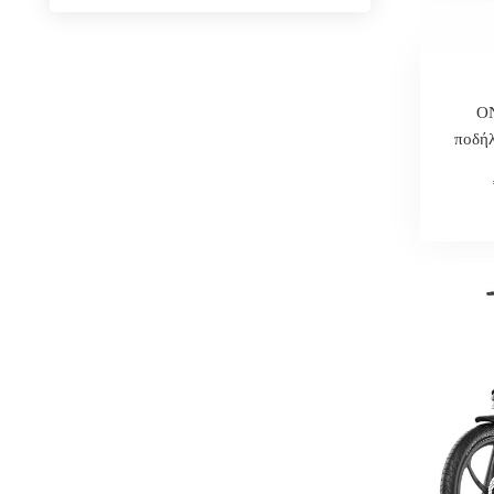
O
ποδήλ
500
90