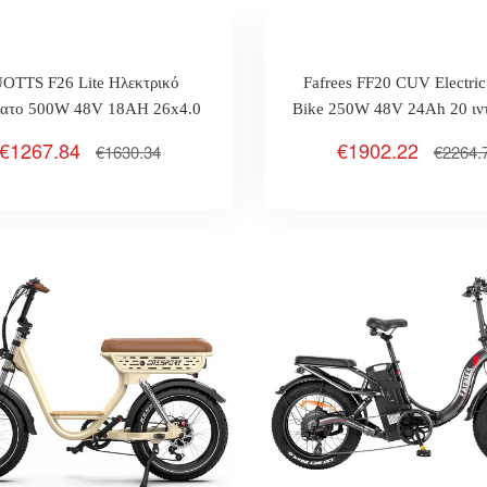
OTTS F26 Lite Ηλεκτρικό
Fafrees FF20 CUV Electric 
λατο 500W 48V 18AH 26x4.0
Bike 250W 48V 24Ah 20 ιν
ν Χοντρά ελαστικά Υδραυλικό
Tires Max 25km/h 14
€1267.84
€1902.22
€1630.34
€2264.
όφρενο Max 25km / H 90km