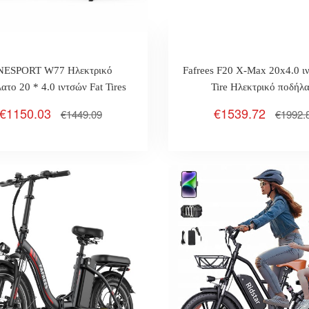
NESPORT W77 Ηλεκτρικό
Fafrees F20 X-Max 20x4.0 ι
ατο 20 * 4.0 ιντσών Fat Tires
Tire Ηλεκτρικό ποδήλ
W 48V 18Ah Max 45km / H
€1150.03
€1539.72
€1449.09
€1992.
KM Φρένο λαδιού Πλήρης
αναστολή APP