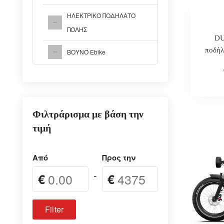
ΗΛΕΚΤΡΙΚΌ ΠΟΔΉΛΑΤΟ
ΠΌΛΗΣ
DU
ποδή
ΒΟΥΝΌ Ebike
ιντσώ
δισκ
Φιλτράρισμα με βάση την
τιμή
Από
Προς την
-
€
€
Filter