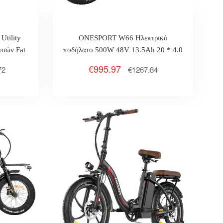
Utility
ONESPORT W66 Ηλεκτρικό
τσών Fat
ποδήλατο 500W 48V 13.5Ah 20 * 4.0
0km
ιντσών Ελαστικό Max 25km / H
€995.97
72
€1267.84
100km