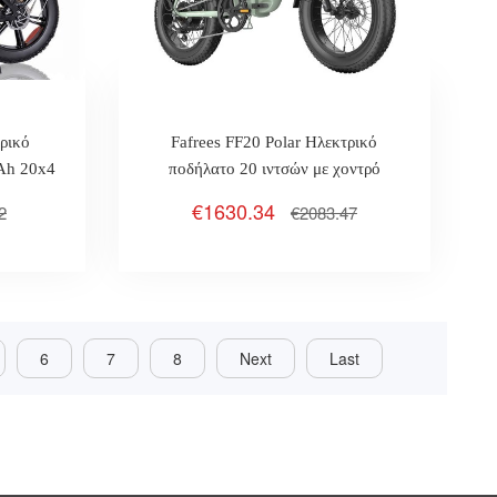
ρικό
Fafrees FF20 Polar Ηλεκτρικό
Ah 20x4
ποδήλατο 20 ιντσών με χοντρό
m / H
ελαστικό 500W κινητήρα 48V 26.8Ah
€1630.34
2
€2083.47
διπλές μπαταρίες Max 45km / H
170km-L1e-B πιστοποιημένο
6
7
8
Next
Last