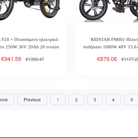
s F20 + Πτυσσόμενο ηλεκτρικό
RIDSTAR FM001 Ηλεκτ
το 250W 36V 20Ah 20 ιντσών
ποδήλατο 1000W 48V 15.6
τικά Max 25km / H 90km PAS
ιντσών Fat Tire Max 48k
€941.59
€879.06
€1358.47
€1177.2
Επιπλέον κάθισμα
ome
Previous
1
2
3
4
5