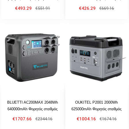
932.4Wh 220V AC πρίζες 15W
τροφοδοσίας με έξοδο
€493.29
€551.91
€426.29
€669.16
ασύρματη φόρτιση
εναλλασσόμενου ρεύματος 600W
BLUETTI AC200MAX 2048Wh
OUKITEL P2001 2000Wh
640000mAh Φορητός σταθμός
625000mAh Φορητός σταθμός
τροφοδοσίας με έξοδο
τροφοδοσίας με έξοδο
€1707.66
€2344.16
€1004.16
€1674.16
εναλλασσόμενου ρεύματος
εναλλασσόμενου ρεύματος
2200W
2000W