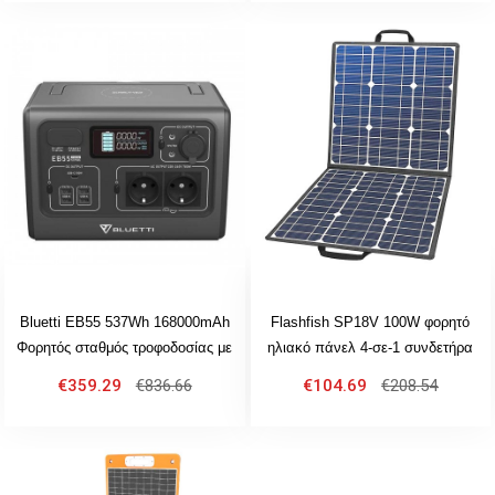
Bluetti EB55 537Wh 168000mAh
Flashfish SP18V 100W φορητό
Φορητός σταθμός τροφοδοσίας με
ηλιακό πάνελ 4-σε-1 συνδετήρα
έξοδο εναλλασσόμενου ρεύματος
διπλές έξοδοι USB φορητό &
€359.29
€836.66
€104.69
€208.54
700W
πτυσσόμενο συμβατό με τους
περισσότερους σταθμούς
τροφοδοσίας για υπαίθριο
κάμπινγκ βαν RV ταξίδι