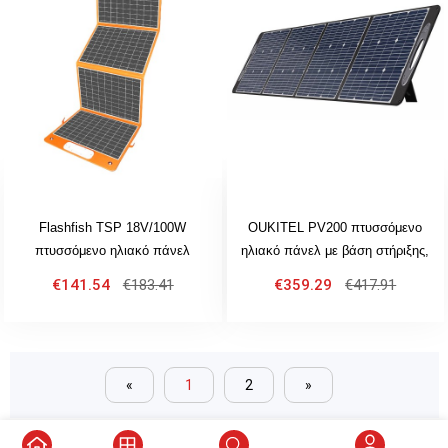
Flashfish TSP 18V/100W
OUKITEL PV200 πτυσσόμενο
πτυσσόμενο ηλιακό πάνελ
ηλιακό πάνελ με βάση στήριξης,
φορητός ηλιακός φορτιστής με
21,7% απόδοση ηλιακής
€141.54
€183.41
€359.29
€417.91
έξοδο DC/USB
μετατροπής, IP65 αδιάβροχο
«
1
2
»