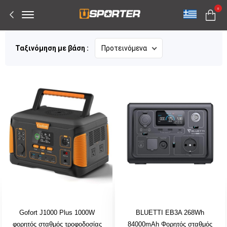
Offcanvas
0
Menu
Open
Ταξινόμηση με βάση :
Gofort J1000 Plus 1000W
BLUETTI EB3A 268Wh
φορητός σταθμός τροφοδοσίας
84000mAh Φορητός σταθμός