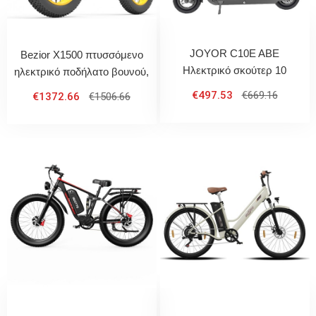
JOYOR C10E ABE
Bezior X1500 πτυσσόμενο
Ηλεκτρικό σκούτερ 10
ηλεκτρικό ποδήλατο βουνού,
ιντσών Πνευματικό ελαστικό
26 X 4.0 χοντρά ελαστικά,
€497.53
€669.16
€1372.66
€1506.66
500W 48V 10.4Ah
1500W μοτέρ 48V 12.8Ah
Αφαιρούμενη μπαταρία Max
αφαιρούμενη αδιάβροχη
Range 40km
μπαταρία IP54, Shimano
M2000 9-τάχυτο γρανάζι,
μέγιστη ταχύτητα 40km / H,
100KM χιλιόμετρα Μέγιστο
φορτίο 200KG