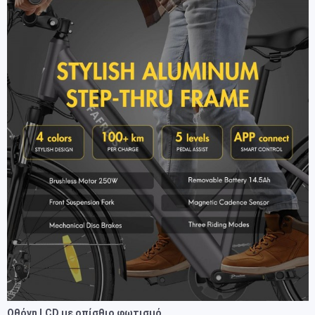
Οθόνη LCD με οπίσθιο φωτισμό